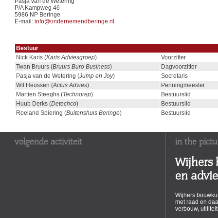
Pasja van de Wetering
P/A Kampweg 46
5986 NP Beringe
E-mail:
info@ondernemendberinge.nl
Bestuur
Nick Karis (
Karis Adviesgroep
)
Voorzitter
Twan Bruurs (
Bruurs Buro Business
)
Dagvoorzitter
Pasja van de Wetering (
Jump en Joy
)
Secretaris
Wil Heussen (
Actus Advies
)
Penningmeester
Martien Steeghs (
Technorep
)
Bestuurslid
Huub Derks (
Detechco
)
Bestuurslid
Roeland Spiering (
Buitenshuis Beringe
)
Bestuurslid
volgende activiteit
in the pictu
Wijhers
en advi
Wijhers bouwkun
met raad en daa
verbouw, utilite