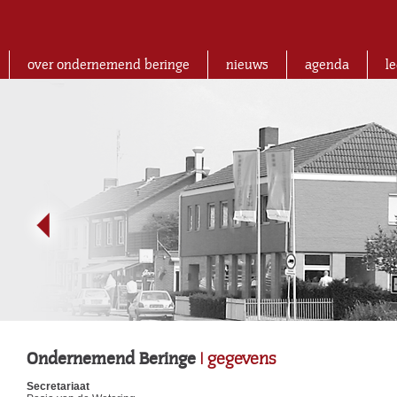
over ondernemend beringe
nieuws
agenda
l
Ondernemend Beringe
| gegevens
Secretariaat