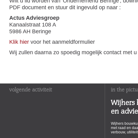
Wilt u lid worden van 'Ondernemend Beringe', down
PDF document en stuur dit ingevuld op naar :
Actus Adviesgroep
Kanaalstraat 108 A
5986 AH Beringe
Klik hier
voor het aanmeldformulier
Wij zullen daarna zo spoedig mogelijk contact met 
volgende activiteit
in the pictu
Wijhers
en advi
Wijhers bouwkun
met raad en daa
verbouw, utilite