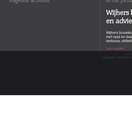
volgende activiteit
in the pictu
Wijhers
en advi
Wijhers bouwkun
met raad en daa
verbouw, utilite
lees verder
© 202
realisatie:
BRAMUS Int