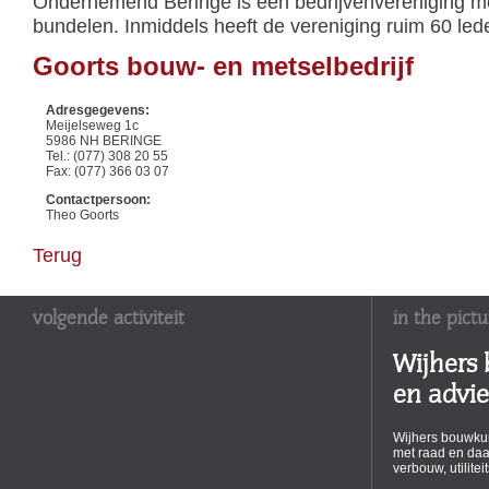
Ondernemend Beringe is een bedrijvenvereniging me
bundelen. Inmiddels heeft de vereniging ruim 60 led
Goorts bouw- en metselbedrijf
Adresgegevens:
Meijelseweg 1c
5986 NH BERINGE
Tel.: (077) 308 20 55
Fax: (077) 366 03 07
Contactpersoon:
Theo Goorts
Terug
volgende activiteit
in the pictu
Wijhers
en advi
Wijhers bouwkun
met raad en daa
verbouw, utilite