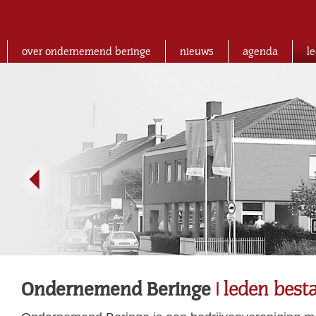
over ondernemend beringe
nieuws
agenda
l
Ondernemend Beringe
| leden best