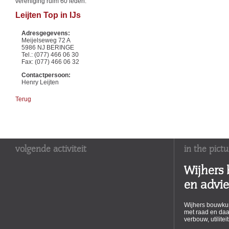
vereniging ruim 60 leden:
Leijten Top in IJs
Adresgegevens:
Meijelseweg 72 A
5986 NJ BERINGE
Tel.: (077) 466 06 30
Fax: (077) 466 06 32
Contactpersoon:
Henry Leijten
Terug
volgende activiteit
in the pictu
Wijhers
en advi
Wijhers bouwkun
met raad en daa
verbouw, utilite