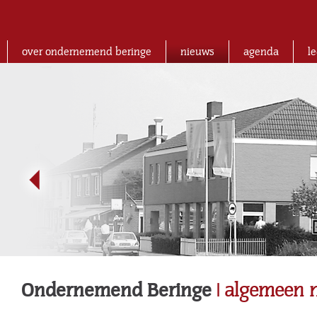
over ondernemend beringe
nieuws
agenda
l
Ondernemend Beringe
| algemeen 