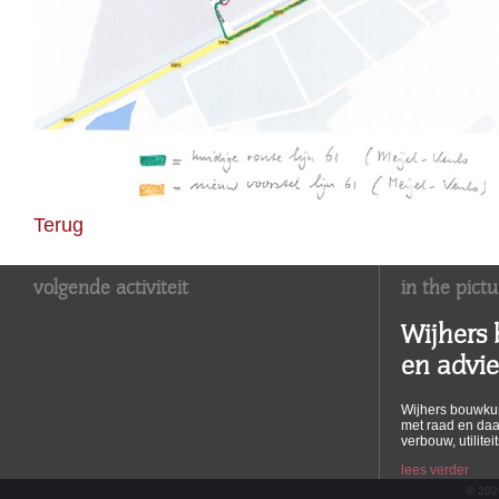
Terug
volgende activiteit
in the pictu
Wijhers
en advi
Wijhers bouwkun
met raad en daa
verbouw, utilite
lees verder
© 202