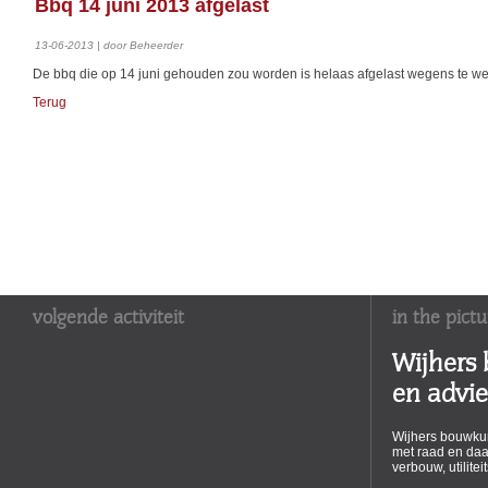
Bbq 14 juni 2013 afgelast
13-06-2013 | door Beheerder
De bbq die op 14 juni gehouden zou worden is helaas afgelast wegens te w
Terug
volgende activiteit
in the pictu
Wijhers
en advi
Wijhers bouwkun
met raad en daa
verbouw, utilite