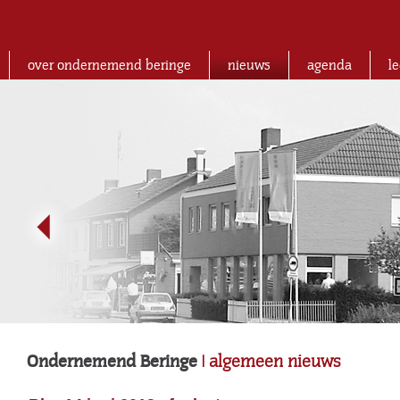
over ondernemend beringe
nieuws
agenda
l
Ondernemend Beringe
| algemeen nieuws