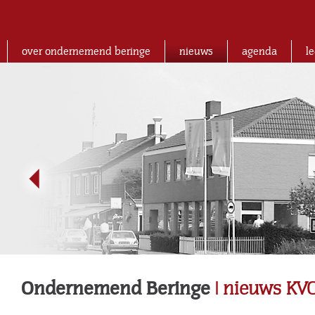
over ondernemend beringe
nieuws
agenda
l
Ondernemend Beringe
| nieuws KV