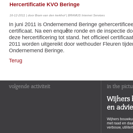
Hercertificatie KVO Beringe
16-12-2011 | door Bram van den kerkhof | BRAMUS Internet Services
In juni 2011 is Ondernemend Beringe gehercertifice
certificaat. Na een
enqu
ê
te
ronde en de inspectie d
deze hercertificering tot stand. het officieel certific
2011 worden uitgereikt door wethouder Fleuren tijde
Ondernemend Beringe.
Terug
volgende activiteit
in the pictu
Wijhers
en advi
Wijhers bouwkun
met raad en daa
verbouw, utilite