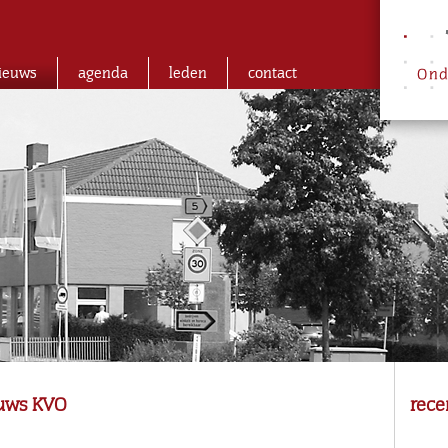
ieuws
agenda
leden
contact
euws KVO
rece