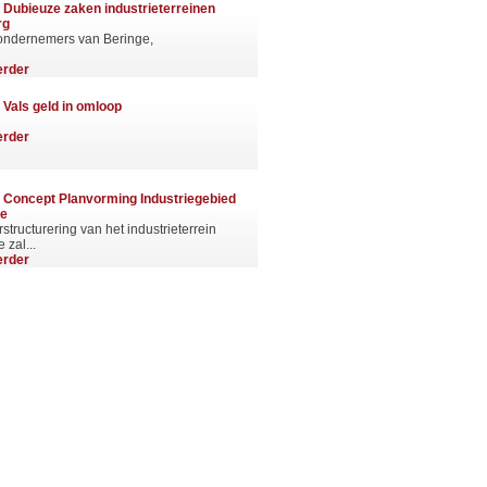
|
Dubieuze zaken industrieterreinen
rg
ondernemers van Beringe,
erder
|
Vals geld in omloop
erder
|
Concept Planvorming Industriegebied
ge
structurering van het industrieterrein
 zal...
erder