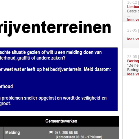
16-12 
Limbu
Beste 
...
lees v
23-05 
...
lees v
23-05 
Berin
“De her
Beringe
lees v