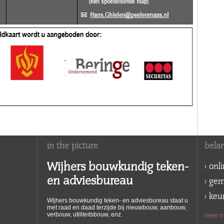
in the picture
belan
Wijhers bouwkundig teken-
> onl
en adviesbureau
> ge
> ke
Wijhers bouwkundig teken- en adviesbureau staat u
met raad en daad terzijde bij nieuwbouw, aanbouw,
verbouw, utiliteitsbouw, enz.
meer in