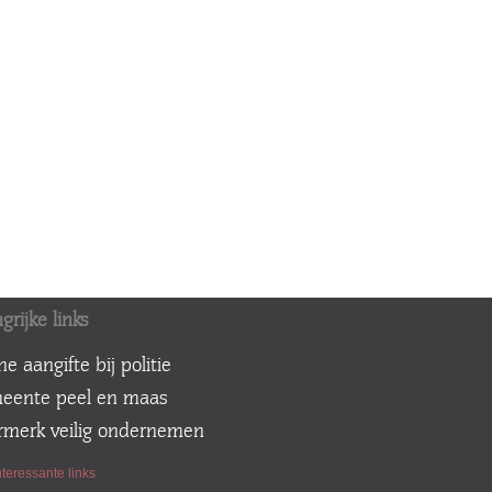
grijke links
ine aangifte bij politie
meente peel en maas
urmerk veilig ondernemen
teressante links