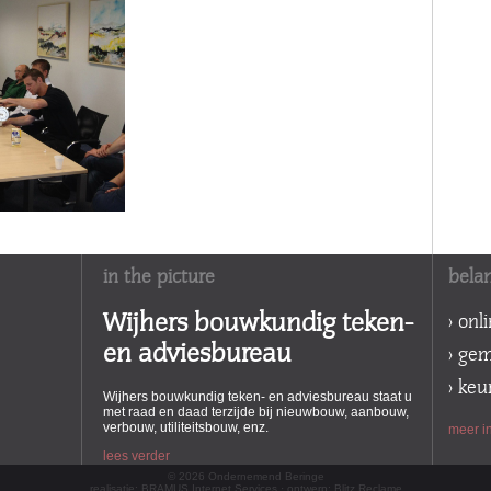
in the picture
belan
Wijhers bouwkundig teken-
> onl
en adviesbureau
> ge
> ke
Wijhers bouwkundig teken- en adviesbureau staat u
met raad en daad terzijde bij nieuwbouw, aanbouw,
verbouw, utiliteitsbouw, enz.
meer in
lees verder
© 2026 Ondernemend Beringe
realisatie:
BRAMUS Internet Services
· ontwerp:
Blitz Reclame