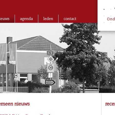
ieuws
agenda
leden
contact
gemeen nieuws
rece