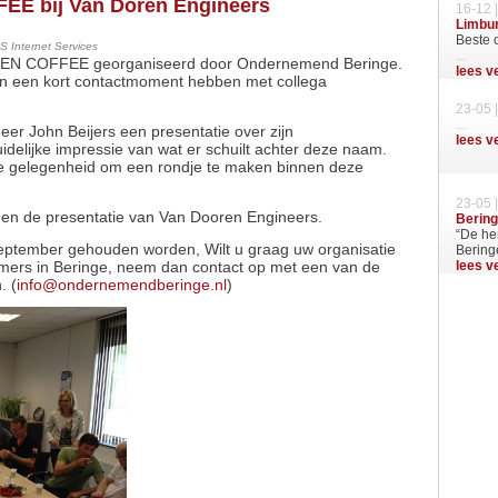
EE bij Van Doren Engineers
16-12 
Limbu
Beste 
 Internet Services
...
 OPEN COFFEE georganiseerd door Ondernemend Beringe.
lees v
den een kort contactmoment hebben met collega
23-05 
...
heer John Beijers een presentatie over zijn
lees v
idelijke impressie van wat er schuilt achter deze naam.
de gelegenheid om een rondje te maken binnen deze
23-05 
d en de presentatie van Van Dooren Engineers.
Berin
“De her
ptember gehouden worden, Wilt u graag uw organisatie
Beringe
mers in Beringe, neem dan contact op met een van de
lees v
. (
info@ondernemendberinge.nl
)