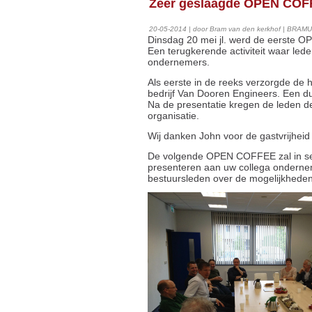
Zeer geslaagde OPEN COFF
20-05-2014 | door Bram van den kerkhof | BRAMUS
Dinsdag 20 mei jl. werd de eerste
Een terugkerende activiteit waar le
ondernemers.
Als eerste in de reeks verzorgde de 
bedrijf Van Dooren Engineers. Een du
Na de presentatie kregen de leden 
organisatie.
Wij danken John voor de gastvrijhei
De volgende OPEN COFFEE zal in se
presenteren aan uw collega onderne
bestuursleden over de mogelijkheden