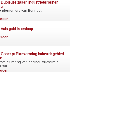
|
Dubieuze zaken industrieterreinen
rg
ondernemers van Beringe,
erder
|
Vals geld in omloop
erder
|
Concept Planvorming Industriegebied
ge
structurering van het industrieterrein
 zal...
erder