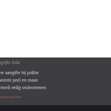
grijke links
ine aangifte bij politie
meente peel en maas
urmerk veilig ondernemen
teressante links