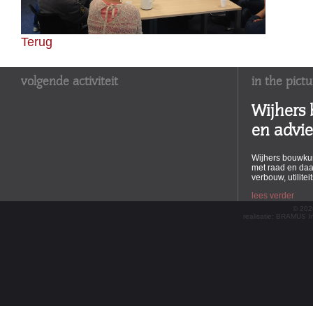
Terug
volgende activiteit
in the pictu
Wijhers
en advi
Wijhers bouwkun
met raad en daa
verbouw, utilite
lees verder
© 202
realisatie:
BRAMUS Int