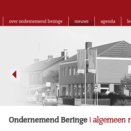
over ondernemend beringe
nieuws
agenda
l
Ondernemend Beringe
| algemeen 